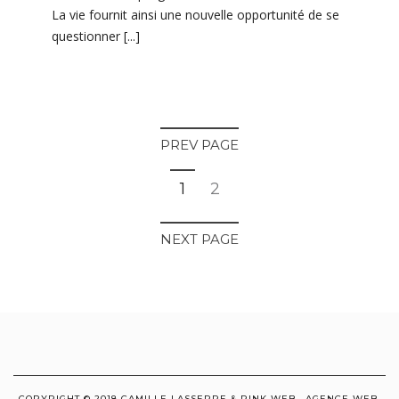
La vie fournit ainsi une nouvelle opportunité de se
questionner [...]
PREV PAGE
(current)
1
2
NEXT PAGE
COPYRIGHT © 2018 CAMILLE LASSERRE & PINK WEB , AGENCE WEB,